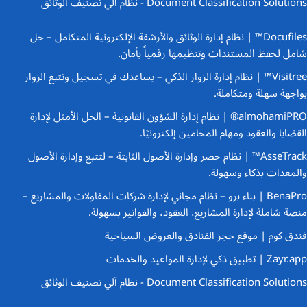
Document Classification Solutions - نظام آلي تصنيف الوثائق
Docufiles™ | نظام إدارة الوثائق والأرشفة الإلكترونية المتكامل
– حل
شامل لحفظ المستندات وتنظيمها رقمياً بأمان.
Visitree™ | نظام إدارة الزوار الذكي
– يساعدك في تسجيل وتتبع الزوار
بواجهة سهلة ومتكاملة.
almohamiPRO® | نظام إدارة الشؤون القانونية
– الحل الأمثل لإدارة
القضايا والعقود ومهام المحامين إلكترونيًا.
AsseTrack™ | نظام حصر وإدارة الأصول الثابتة
– لتتبع وإدارة الأصول
والمعدات بذكاء وسهولة.
BenaPro | بناء برو – نظام مجاني لإدارة شركات المقاولات والمشاريع
–
منصة شاملة لإدارة المشاريع، العقود، والفواتير بسهولة.
فندق كوم | موقع حجز الفنادق والعروض السياحية
Zayr.app | تطبيق ذكي لإدارة المواعيد والخدمات
Document Classification Solutions - نظام آلي تصنيف الوثائق