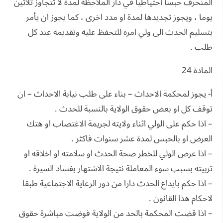
المنحرف حبسا احتياطيا في دار الملاحظة لمدة لا تتجاوز ثلاثين
يوما ، ويجوز تجديدها لمدة او مدد اخرى ، كما يجوز ان يأمر
بتسليم الحدث الى ولي امره للتحفظ عليه وتقديمه عند كل
طلب .
المادة 24
أ- يجوز لمحكمة الاحداث – بناء على طلب نيابة الاحداث – ان
توقف كل او بعض حقوق الولاية بالنسبة للحدث .
– اذا حكم على الولي اثناء ولايته لجريمة الاغتصاب او هتك
العرض او بالحبس لمدة عشر سنوات فاكثر .
– اذا عرض الولي للخطر صحة الحدث او سلامته او اخلاقه او
تربيته بسبب سوء المعاملة نتيجة الاشتهار بفساد السيرة .
– اذا حكم بايداع الحدث دارا من دور الرعاية الاجتماعية طبقا
لاحكام هذا القانون .
– اذا قضت المحكمة بالحد من الولاية فوضت مباشرة حقوق