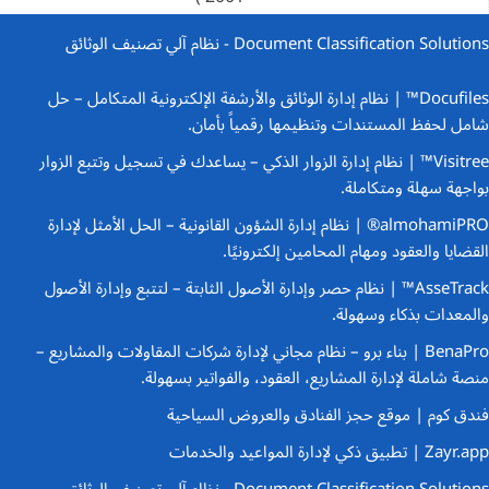
Document Classification Solutions - نظام آلي تصنيف الوثائق
Docufiles™ | نظام إدارة الوثائق والأرشفة الإلكترونية المتكامل
– حل
شامل لحفظ المستندات وتنظيمها رقمياً بأمان.
Visitree™ | نظام إدارة الزوار الذكي
– يساعدك في تسجيل وتتبع الزوار
بواجهة سهلة ومتكاملة.
almohamiPRO® | نظام إدارة الشؤون القانونية
– الحل الأمثل لإدارة
القضايا والعقود ومهام المحامين إلكترونيًا.
AsseTrack™ | نظام حصر وإدارة الأصول الثابتة
– لتتبع وإدارة الأصول
والمعدات بذكاء وسهولة.
BenaPro | بناء برو – نظام مجاني لإدارة شركات المقاولات والمشاريع
–
منصة شاملة لإدارة المشاريع، العقود، والفواتير بسهولة.
فندق كوم | موقع حجز الفنادق والعروض السياحية
Zayr.app | تطبيق ذكي لإدارة المواعيد والخدمات