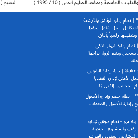
الكليات الجامعية ومعاهد التعليم العالي ( 10 / 1995 )
التعليم ( 4 / 1996 )
Docufile™ | نظام إدارة الوثائق والأرشفة
المتكامل
– حل شامل لحفظ
تنظيمها رقمياً بأمان.
–
سجيل وتتبع الزوار بواجهة
لة.
almohamiPRO® | نظام إدارة الشؤون
حل الأمثل لإدارة القضايا
م المحامين إلكترونيًا.
AsseTrac™ | نظام حصر وإدارة الأصول
بع وإدارة الأصول والمعدات
ة.
Bena | بناء برو – نظام مجاني لإدارة
ولات والمشاريع
– منصة
 المشاريع، العقود، والفواتير