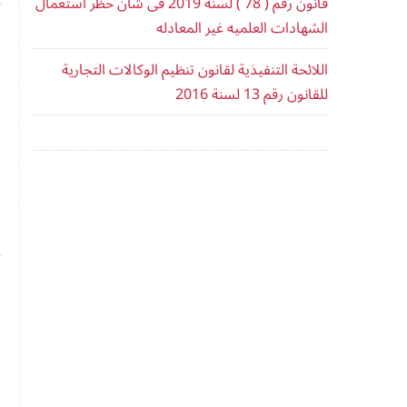
قانون رقم ( 78 ) لسنه 2019 فى شان حظر استعمال
ت
الشهادات العلميه غير المعادله
ا
اللائحة التنفيذية لقانون تنظيم الوكالات التجارية
غ
للقانون رقم 13 لسنة 2016
ا
و
ا
ي
1- 
2-
3-