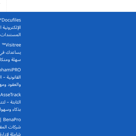
و
s
الإلكترونية 
المستندات و
Visitree™ | نظام إدارة الزوار الذكي
يساعدك في ت
سهلة ومتكام
القانونية
– ال
والعقود ومها
k
الثابتة
– لتت
بذكاء وسهول
Pro
شركات المقا
شاملة لإدارة