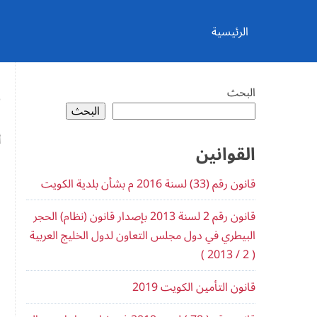
Ski
t
conten
الرئيسية
البحث
البحث
و
أ
القوانين
ف
قانون رقم (33​) لسنة 2016 م ب​شأن بلدية الكويت
00
قانون رقم 2 لسنة 2013 بإصدار قانون (نظام) الحجر
0
البيطري في دول مجلس التعاون لدول الخليج العربية
( 2 / 2013 )
ن
قانون التأمين الكويت 2019
ا