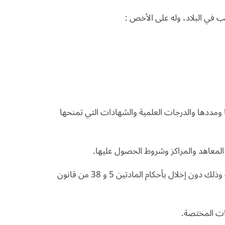
يب في البلاد، وله على الأخص :
ا ومددها والدرجات العلمية والشهادات التي تمنحها
6- وضع اللوائح المالية والإدارية وأحكام التعيين والترقية ونظم المرتبات وذلك دون إخلال بأحكام المادتين 5 و 38 من قانون