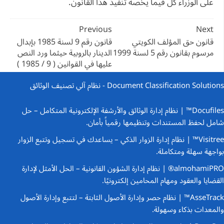
على الوزراء كل فيما يخصه تنفيذ هذا القانون.
تصفّح
Previous
Next
المقالات
قانون حق المؤلف الكويتي
قانون رقم 9 لسنة 1985 بإبدال
مرسوم بقانون رقم 5 لسنة 1999
الدينار بالروبية حيثما ورد النص
عليها في القوانين ( 9 / 1985 )
Document Classification Solutions - نظام آلي تصنيف الوثائق
Docufiles™ | نظام إدارة الوثائق والأرشفة الإلكترونية المتكامل
– حل
شامل لحفظ المستندات وتنظيمها رقمياً بأمان.
Visitree™ | نظام إدارة الزوار الذكي
– يساعدك في تسجيل وتتبع الزوار
بواجهة سهلة ومتكاملة.
almohamiPRO® | نظام إدارة الشؤون القانونية
– الحل الأمثل لإدارة
القضايا والعقود ومهام المحامين إلكترونيًا.
AsseTrack™ | نظام حصر وإدارة الأصول الثابتة
– لتتبع وإدارة الأصول
والمعدات بذكاء وسهولة.