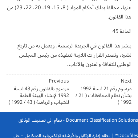
عنها، مخالفا بذلك أحكام المواد ( 8، 15، 19، 20، 22، 23) من
هذا القانون.
المادة 45
ينشر هذا القانون في الجريدة الرسمية، ويعمل به من تاريخ
نشره، وتصدر القرارات اللازمة لتنفيذه من رئيس المجلس
الوطني للثقافة والفنون والآداب.
تصفّح
Previous
Next
المقالات
مرسوم رقم 21 لسنة 1992
مرسوم بالقانون رقم 43 لسنة
بشأن نظام المحافظات ( 21 /
1992 لإنشاء الهيئة العامة
1992 )
للشباب والرياضة ( 43 / 1992 )
Document Classification Solutions - نظام آلي تصنيف الوثائق
Docufiles™ | نظام إدارة الوثائق والأرشفة الإلكترونية المتكامل
– حل