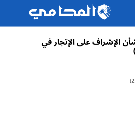
انون رقم 10 لسنة 1979 في شأن الإشراف على الإتجار في