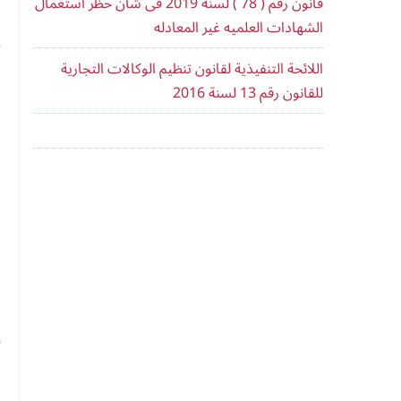
قانون رقم ( 78 ) لسنه 2019 فى شان حظر استعمال
م
الشهادات العلميه غير المعادله
ت
اللائحة التنفيذية لقانون تنظيم الوكالات التجارية
و
للقانون رقم 13 لسنة 2016
و
و
ا
3- ا
4- ان
ا