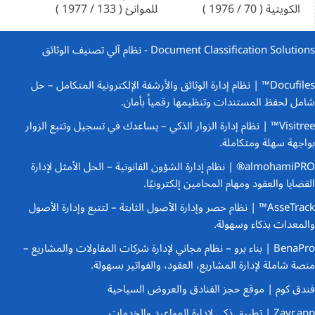
الكويتية ( 70 / 1976 )
للموانئ ( 133 / 1977 )
Document Classification Solutions - نظام آلي تصنيف الوثائق
Docufiles™ | نظام إدارة الوثائق والأرشفة الإلكترونية المتكامل
– حل
شامل لحفظ المستندات وتنظيمها رقمياً بأمان.
Visitree™ | نظام إدارة الزوار الذكي
– يساعدك في تسجيل وتتبع الزوار
بواجهة سهلة ومتكاملة.
almohamiPRO® | نظام إدارة الشؤون القانونية
– الحل الأمثل لإدارة
القضايا والعقود ومهام المحامين إلكترونيًا.
AsseTrack™ | نظام حصر وإدارة الأصول الثابتة
– لتتبع وإدارة الأصول
والمعدات بذكاء وسهولة.
BenaPro | بناء برو – نظام مجاني لإدارة شركات المقاولات والمشاريع
–
منصة شاملة لإدارة المشاريع، العقود، والفواتير بسهولة.
فندق كوم | موقع حجز الفنادق والعروض السياحية
Zayr.app | تطبيق ذكي لإدارة المواعيد والخدمات