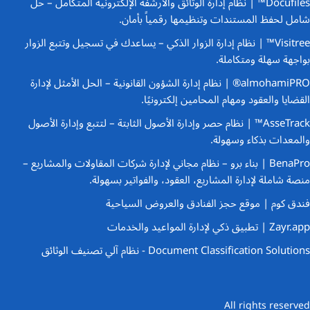
Docufiles™ | نظام إدارة الوثائق والأرشفة الإلكترونية المتكامل
– حل
شامل لحفظ المستندات وتنظيمها رقمياً بأمان.
Visitree™ | نظام إدارة الزوار الذكي
– يساعدك في تسجيل وتتبع الزوار
بواجهة سهلة ومتكاملة.
almohamiPRO® | نظام إدارة الشؤون القانونية
– الحل الأمثل لإدارة
القضايا والعقود ومهام المحامين إلكترونيًا.
AsseTrack™ | نظام حصر وإدارة الأصول الثابتة
– لتتبع وإدارة الأصول
والمعدات بذكاء وسهولة.
BenaPro | بناء برو – نظام مجاني لإدارة شركات المقاولات والمشاريع
–
منصة شاملة لإدارة المشاريع، العقود، والفواتير بسهولة.
فندق كوم | موقع حجز الفنادق والعروض السياحية
Zayr.app | تطبيق ذكي لإدارة المواعيد والخدمات
Document Classification Solutions - نظام آلي تصنيف الوثائق
All rights reserved