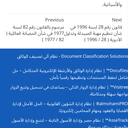
والأسبانية.
تصفّح
Previous
Next
المقالات
قانون رقم 28 لسنة 1996 في
مرسوم بالقانون رقم 82 لسنة
شأن تنظيم مهنة الصيدلة وتداول
1977 في شأن الحضانة العائلية (
الأدوية ( 28 / 1996 )
82 / 1977 )
Document Classification Solutions - نظام آلي تصنيف الوثائق
Docufiles™ | نظام إدارة الوثائق والأرشفة الإلكترونية المتكامل
– حل
شامل لحفظ المستندات وتنظيمها رقمياً بأمان.
Visitree™ | نظام إدارة الزوار الذكي
– يساعدك في تسجيل وتتبع الزوار
بواجهة سهلة ومتكاملة.
almohamiPRO® | نظام إدارة الشؤون القانونية
– الحل الأمثل لإدارة
القضايا والعقود ومهام المحامين إلكترونيًا.
AsseTrack™ | نظام حصر وإدارة الأصول الثابتة
– لتتبع وإدارة الأصول
والمعدات بذكاء وسهولة.