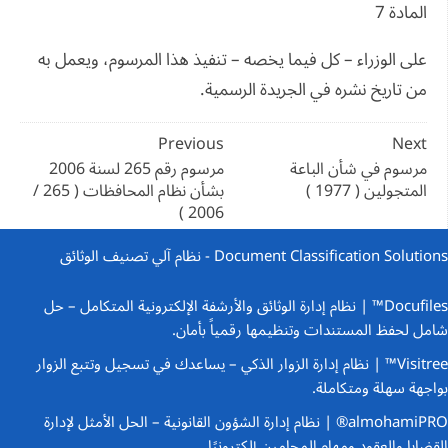
المادة 7
على الوزراء – كل فيما يخصه – تنفيذ هذا المرسوم، ويعمل به
من تاريخ نشره في الجريدة الرسمية.
تصفّح
Previous
Next
المقالات
مرسوم في شأن الباعة
مرسوم رقم 265 لسنة 2006
المتجولين ( 1977 )
بشأن نظام المحافظات ( 265 /
2006 )
Document Classification Solutions - نظام آلي تصنيف الوثائق
Docufiles™ | نظام إدارة الوثائق والأرشفة الإلكترونية المتكامل
– حل
شامل لحفظ المستندات وتنظيمها رقمياً بأمان.
Visitree™ | نظام إدارة الزوار الذكي
– يساعدك في تسجيل وتتبع الزوار
بواجهة سهلة ومتكاملة.
almohamiPRO® | نظام إدارة الشؤون القانونية
– الحل الأمثل لإدارة
القضايا والعقود ومهام المحامين إلكترونيًا.