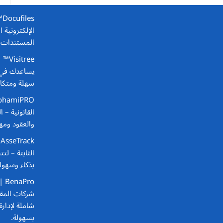
s
الإلكترونية 
المستندات و
Visitree™ | نظام إدارة الزوار الذكي
يساعدك في ت
سهلة ومتكام
القانونية
– ال
والعقود ومها
k
الثابتة
– لتت
بذكاء وسهول
Pro
شركات المقا
شاملة لإدارة
بسهولة.