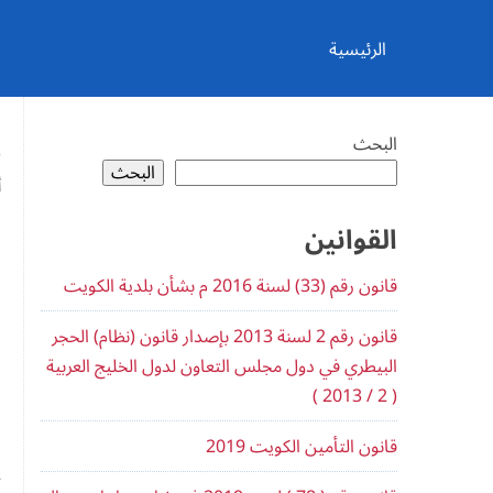
Ski
t
conten
الرئيسية
ق
البحث
البحث
أ
ف
القوانين
00
قانون رقم (33​) لسنة 2016 م ب​شأن بلدية الكويت
0 
قانون رقم 2 لسنة 2013 بإصدار قانون (نظام) الحجر
البيطري في دول مجلس التعاون لدول الخليج العربية
ن
( 2 / 2013 )
ا
قانون التأمين الكويت 2019
ي