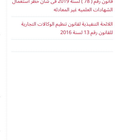
قانون رقم ( 78 ) لسنه 2019 فى شان حظر استعمال
و
الشهادات العلميه غير المعادله
ا
اللائحة التنفيذية لقانون تنظيم الوكالات التجارية
ي
للقانون رقم 13 لسنة 2016
ا
ا
ا
ا
ا
أ
ا
ي
ا