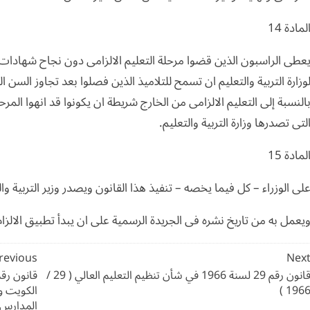
لمادة 14
عطى الراسبون الذين قضوا مرحلة التعليم الالزامى دون نجاح شهادات 
وزارة التربية والتعليم ان تسمح للتلاميذ الذين فصلوا بعد تجاوز السن ا
النسبة إلى التعليم الالزامى من الخارج شريطة ان يكونوا قد انهوا المر
لتى تصدرها وزارة التربية والتعليم.
لمادة 15
لى الوزراء – كل فيما يخصه – تنفيذ هذا القانون ويصدر وزير التربية والت
يعمل به من تاريخ نشره فى الجريدة الرسمية على ان يبدأ تطبيق الالزام ا
صفّح
revious
Nex
لمقالات
قانون رقم 29 لسنة 1966 في شأن تنظيم التعليم العالي ( 29 /
1966 
الكويت وا
المدارس الخاص