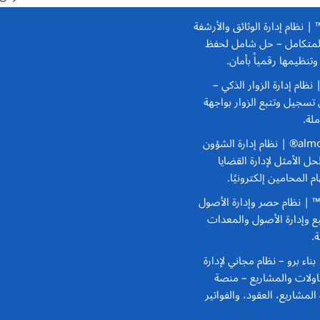
Docufile™ | نظام إدارة الوثائق والأرشفة
المتكامل
– حل شامل لحفظ
تنظيمها رقمياً بأمان.
–
سجيل وتتبع الزوار بواجهة
لة.
almohamiPRO® | نظام إدارة الشؤون
حل الأمثل لإدارة القضايا
م المحامين إلكترونيًا.
AsseTrac™ | نظام حصر وإدارة الأصول
بع وإدارة الأصول والمعدات
ة.
Bena | بناء برو – نظام مجاني لإدارة
ولات والمشاريع
– منصة
 المشاريع، العقود، والفواتير