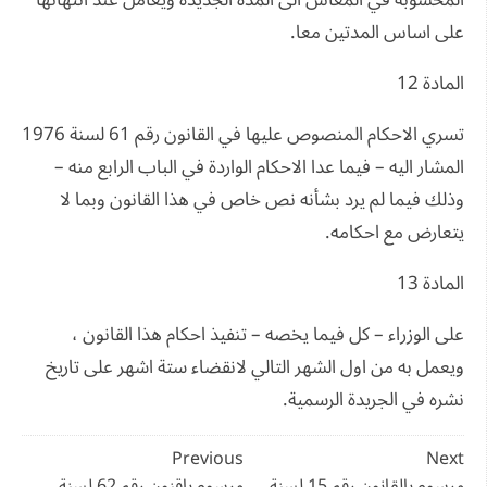
المحسوبة في المعاش الى المدة الجديدة ويعامل عند انتهائها
على اساس المدتين معا.
المادة 12
تسري الاحكام المنصوص عليها في القانون رقم 61 لسنة 1976
المشار اليه – فيما عدا الاحكام الواردة في الباب الرابع منه –
وذلك فيما لم يرد بشأنه نص خاص في هذا القانون وبما لا
يتعارض مع احكامه.
المادة 13
على الوزراء – كل فيما يخصه – تنفيذ احكام هذا القانون ،
ويعمل به من اول الشهر التالي لانقضاء ستة اشهر على تاريخ
نشره في الجريدة الرسمية.
تصفّح
Previous
Next
مرسوم بالقانون رقم 15 لسنة
مرسوم باقنون رقم 62 لسنة