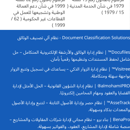
المقالات
1979 في شأن الخدمة المدنية (
1999 في شأن دعم العمالة
15 / 1979 )
الوطنية وتشجيعها للعمل في
القطاعات غير الحكومية ( 62 /
1999 )
Document Classification Solutions - نظام آلي تصنيف الوثائق
Docufiles™ | نظام إدارة الوثائق والأرشفة الإلكترونية المتكامل
– حل
شامل لحفظ المستندات وتنظيمها رقمياً بأمان.
Visitree™ | نظام إدارة الزوار الذكي
– يساعدك في تسجيل وتتبع الزوار
بواجهة سهلة ومتكاملة.
almohamiPRO® | نظام إدارة الشؤون القانونية
– الحل الأمثل لإدارة
القضايا والعقود ومهام المحامين إلكترونيًا.
AsseTrack™ | نظام حصر وإدارة الأصول الثابتة
– لتتبع وإدارة الأصول
والمعدات بذكاء وسهولة.
BenaPro | بناء برو – نظام مجاني لإدارة شركات المقاولات والمشاريع
–
منصة شاملة لإدارة المشاريع، العقود، والفواتير بسهولة.